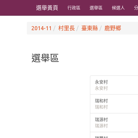
選舉黃頁
行政區
選舉區
候選人
2014-11
村里長
臺東縣
鹿野鄉
選舉區
永安村
永安村
瑞和村
瑞和村
瑞源村
瑞源村