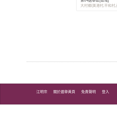
第04選舉區[區域]
大村鄉(美港村,平和村,
江明宗
關於選舉黃頁
免責聲明
登入