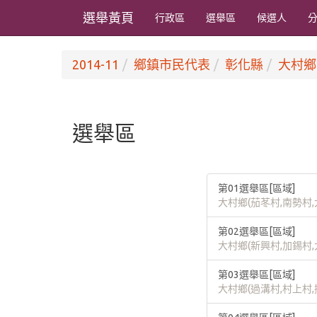
選舉黃頁
行政區
選舉區
候選人
2014-11
鄉鎮市民代表
彰化縣
大村鄉
選舉區
第01選舉區[區域]
大村鄉(茄苳村,南勢村,
第02選舉區[區域]
大村鄉(新興村,加錫村,
第03選舉區[區域]
大村鄉(過溝村,村上村,