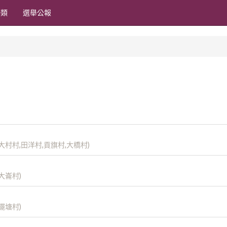
分類
選舉公報
大村村,田洋村,貢旗村,大橋村)
大崙村)
擺塘村)