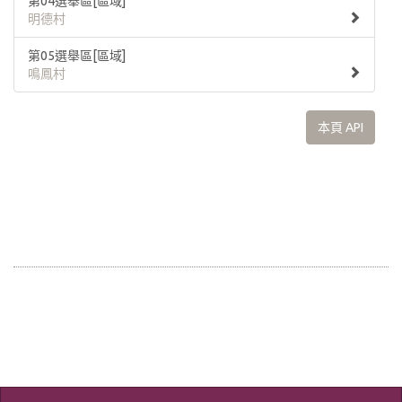
第04選舉區[區域]
明德村
第05選舉區[區域]
鳴鳳村
本頁 API