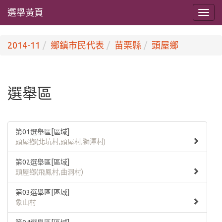
選舉黃頁
2014-11
鄉鎮市民代表
苗栗縣
頭屋鄉
選舉區
第01選舉區[區域]
頭屋鄉(北坑村,頭屋村,獅潭村)
第02選舉區[區域]
頭屋鄉(飛鳳村,曲洞村)
第03選舉區[區域]
象山村