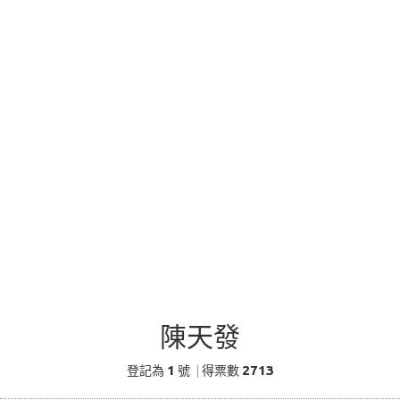
陳天發
1
2713
登記為
號
|
得票數