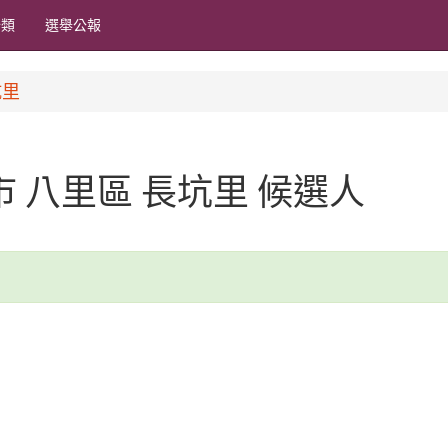
分類
選舉公報
坑里
北市 八里區 長坑里 候選人