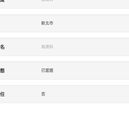
新北市
名
無資料
態
已當選
任
否