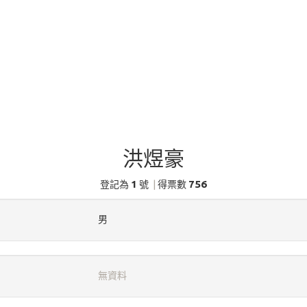
洪煜豪
1
756
登記為
號
|
得票數
男
無資料