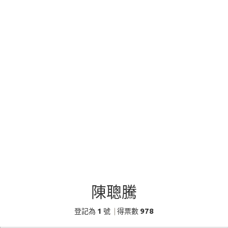
陳聰騰
1
978
登記為
號
|
得票數