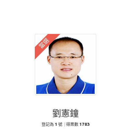
當選
劉憲鐘
1
1783
登記為
號
|
得票數