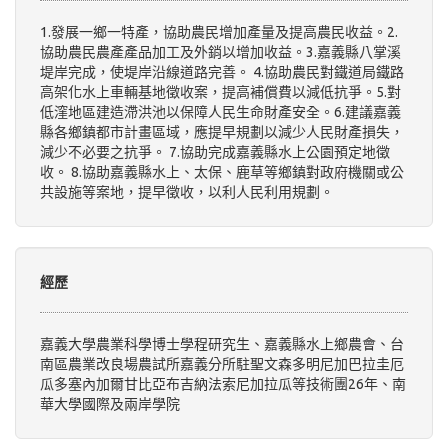
1.發展一鄉一特產，協助農民增加產量及提高農民收益。2.
協助農民農產產品加工及外銷以增加收益。3.嘉義縣八掌溪
堤岸完成，使堤岸沿線道路完善。 4.協助農民對鐵道局鐵路
高架化水上車輛基地徵收案，提高補償費以減低抗爭。5.對
低漥地區建造滯洪池以保障人民生命財產安全。6.建議嘉義
縣各鄉鎮都市計畫區域，應提早規劃以減少人民財產損失，
減少不必要之抗爭。 7.協助完成嘉義縣水上公園預定地徵
收。 8.協助嘉義縣水上、太保、鹿草等鄉鎮對政府機關或公
共設施等案地，提早徵收，以利人民利用規劃。
經歷
嘉義大學農業科學博士學程研究生、嘉義縣水上鄉農會、台
南區農業改良場農試所嘉義分所駐聖文森多明尼加巴拉圭厄
瓜多塞內加爾甘比亞布吉納法索尼加拉瓜等技術團26年、南
華大學國際及兩岸學院