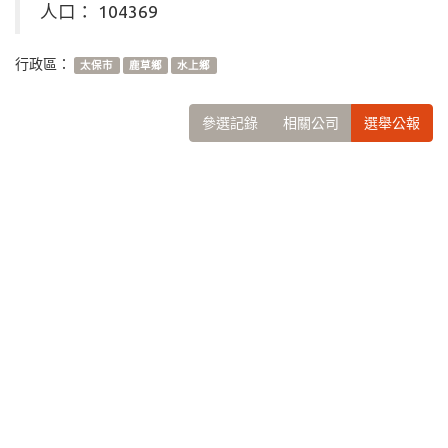
人口： 104369
行政區：
太保市
鹿草鄉
水上鄉
參選記錄
相關公司
選舉公報