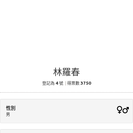
林羅春
4
3750
登記為
號
|
得票數
性別
男