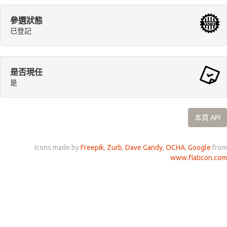
參選狀態
已登記
是否現任
是
本頁 API
Icons made by
Freepik
,
Zurb
,
Dave Gandy
,
OCHA
,
Google
from
www.flaticon.com