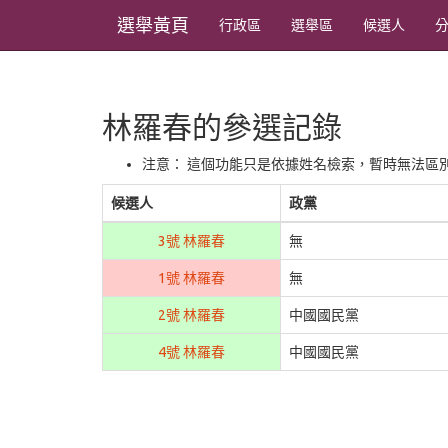
選舉黃頁
行政區
選舉區
候選人
林羅春的參選記錄
注意： 這個功能只是依據姓名檢索，暫時無法區
候選人
政黨
3號 林羅春
無
1號 林羅春
無
2號 林羅春
中國國民黨
4號 林羅春
中國國民黨