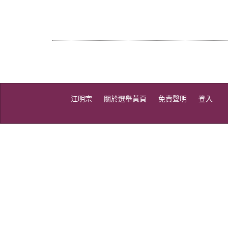
江明宗
關於選舉黃頁
免責聲明
登入