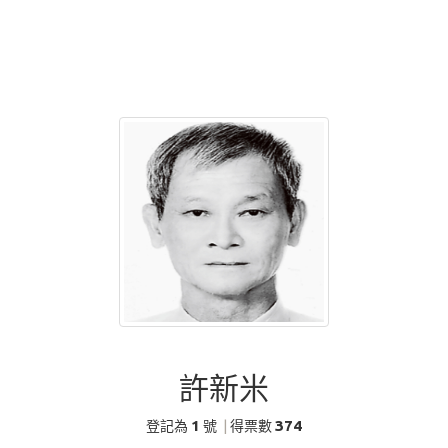
許新米
1
374
登記為
號
|
得票數