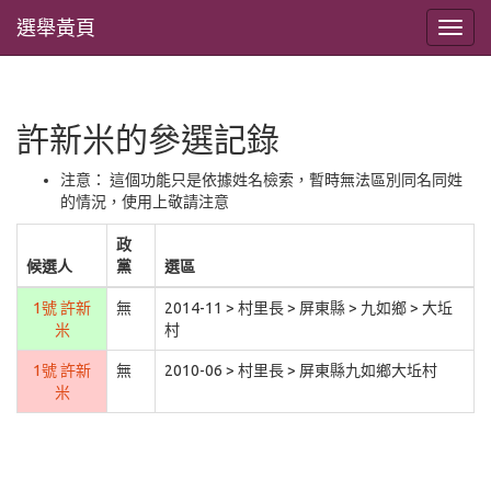
選舉黃頁
許新米的參選記錄
注意： 這個功能只是依據姓名檢索，暫時無法區別同名同姓
的情況，使用上敬請注意
政
候選人
黨
選區
1號 許新
無
2014-11 > 村里長 > 屏東縣 > 九如鄉 > 大坵
米
村
1號 許新
無
2010-06 > 村里長 > 屏東縣九如鄉大坵村
米