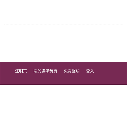
江明宗
關於選舉黃頁
免責聲明
登入