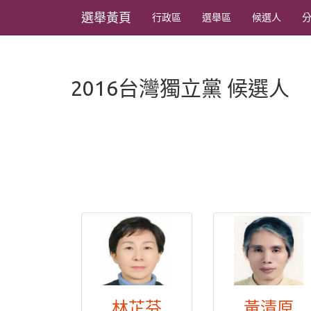
選舉黃頁
行政區
選舉區
候選人
2016台灣獨立黨 候選人
林芷芬
黃清原