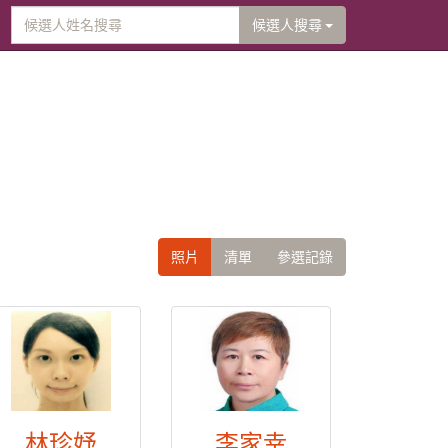
候選人搜尋
照片
清單
參選記錄
林珍妤
李家幸