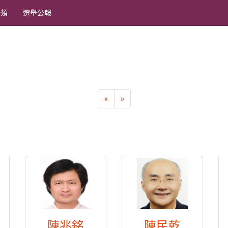
分類
選舉公報
«
»
陳兆銘
陳民乾