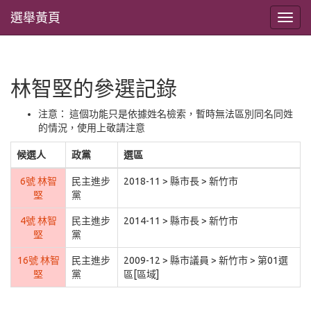
選舉黃頁
林智堅的參選記錄
注意： 這個功能只是依據姓名檢索，暫時無法區別同名同姓
的情況，使用上敬請注意
候選人
政黨
選區
6號 林智
民主進步
2018-11 > 縣市長 > 新竹市
堅
黨
4號 林智
民主進步
2014-11 > 縣市長 > 新竹市
堅
黨
16號 林智
民主進步
2009-12 > 縣市議員 > 新竹市 > 第01選
堅
黨
區[區域]