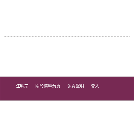
江明宗
關於選舉黃頁
免責聲明
登入