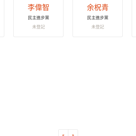
李偉智
余柷青
民主進步黨
民主進步黨
未登記
未登記
«
»