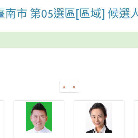
 臺南市 第05選區[區域] 候選
«
»