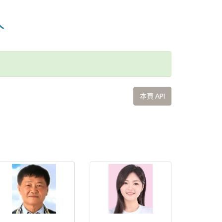
人
本頁 API