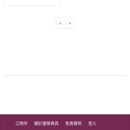
«
»
江明宗
關於選舉黃頁
免責聲明
登入