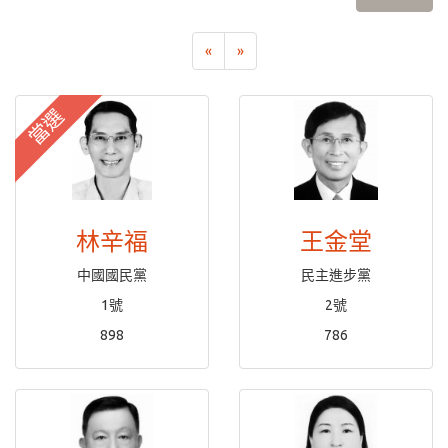
«
»
當選
林辛福
王金堂
中國國民黨
民主進步黨
1號
2號
898
786