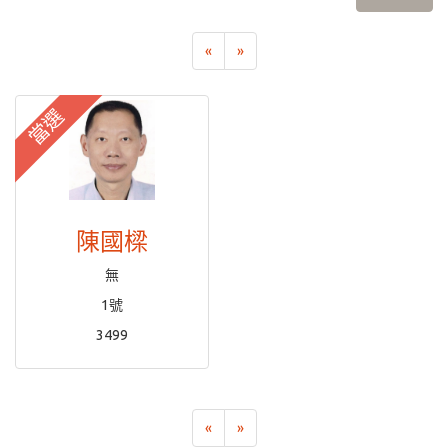
«
»
當選
陳國樑
無
1號
3499
«
»