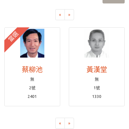
«
»
當選
蔡柳池
黃漢堂
無
無
2號
1號
2401
1330
«
»