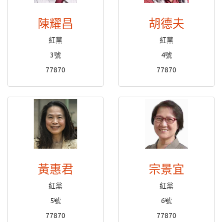
陳耀昌
胡德夫
紅黨
紅黨
3號
4號
77870
77870
黃惠君
宗景宜
紅黨
紅黨
5號
6號
77870
77870