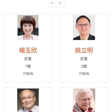
«
»
楊玉欣
姚立明
紅黨
紅黨
1號
2號
77870
77870