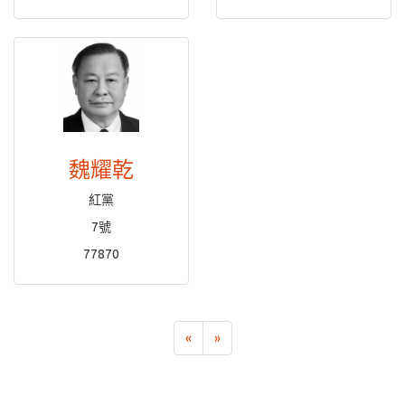
魏耀乾
紅黨
7號
77870
«
»