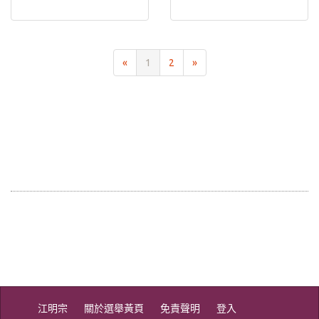
«
1
2
»
江明宗
關於選舉黃頁
免責聲明
登入