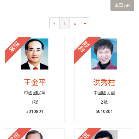
本頁 API
«
1
2
»
當選
當選
王金平
洪秀柱
中國國民黨
中國國民黨
1號
2號
5010801
5010801
當選
當選