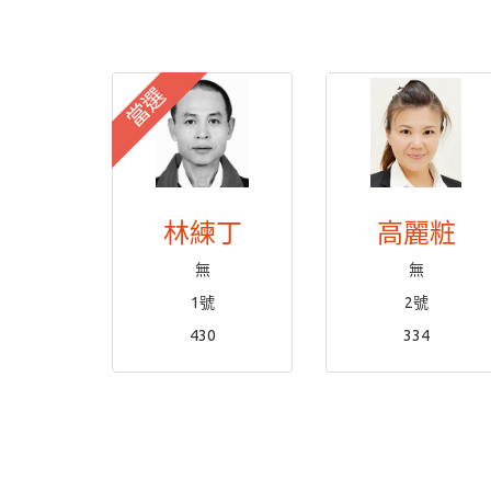
當選
林練丁
高麗粧
無
無
1號
2號
430
334