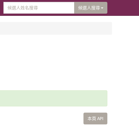
候選人搜尋
本頁 API