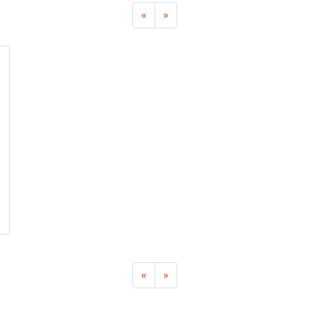
«
»
«
»