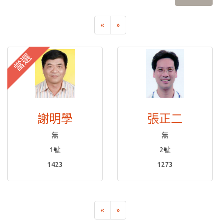
«
»
當選
謝明學
張正二
無
無
1號
2號
1423
1273
«
»