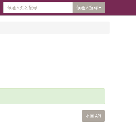
候選人搜尋
本頁 API