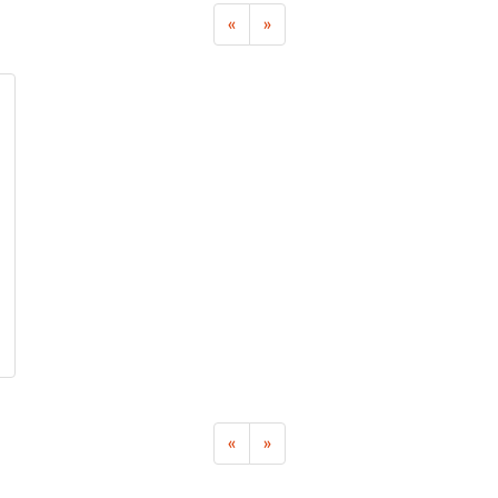
«
»
«
»