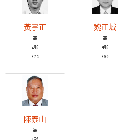
黃宇正
魏正城
無
無
2號
4號
774
769
陳泰山
無
1號