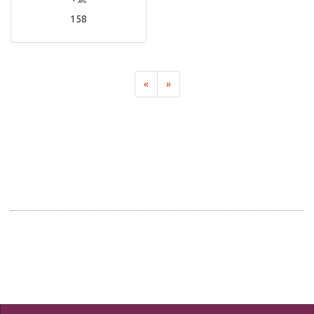
158
«
»