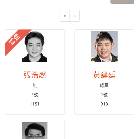
«
»
當選
張浩燃
黃建廷
無
綠黨
2號
1號
1151
918