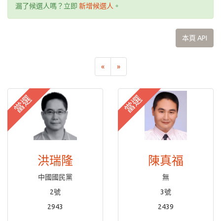
漏了候選人嗎？立即
新增候選人
。
本頁 API
«
»
當選
當選
洪瑞隆
陳真福
中國國民黨
無
2號
3號
2943
2439