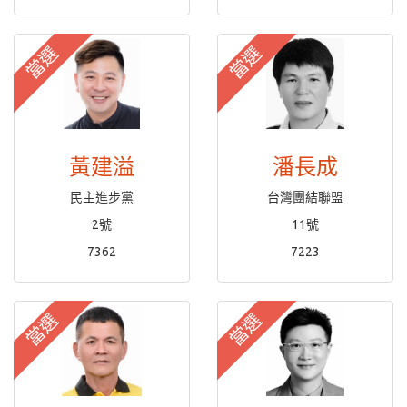
當選
當選
黃建溢
潘長成
民主進步黨
台灣團結聯盟
2號
11號
7362
7223
當選
當選