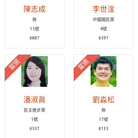
陳志成
李世淦
無
中國國民黨
15號
4號
6887
6597
當選
當選
潘淑眞
劉淼松
民主進步黨
無
1號
17號
6557
6135