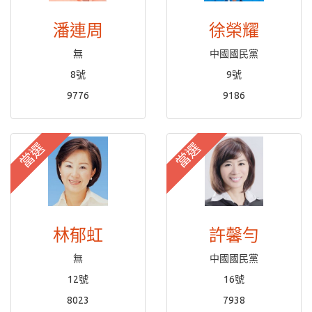
潘連周
徐榮耀
無
中國國民黨
8號
9號
9776
9186
當選
當選
林郁虹
許馨勻
無
中國國民黨
12號
16號
8023
7938