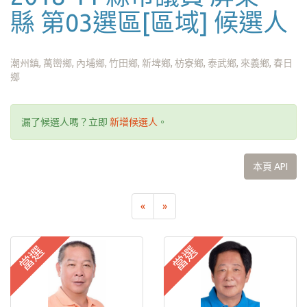
縣 第03選區[區域] 候選人
潮州鎮, 萬巒鄉, 內埔鄉, 竹田鄉, 新埤鄉, 枋寮鄉, 泰武鄉, 來義鄉, 春日
鄉
漏了候選人嗎？立即
新增候選人
。
本頁 API
«
»
當選
當選