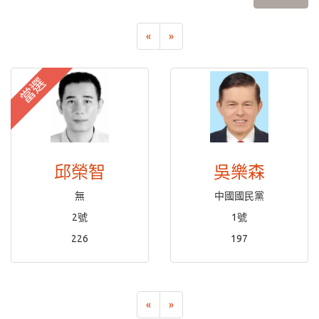
«
»
當選
邱榮智
吳樂森
無
中國國民黨
2號
1號
226
197
«
»