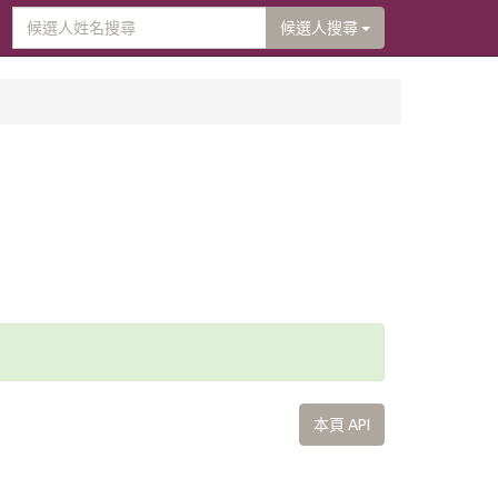
候選人搜尋
本頁 API