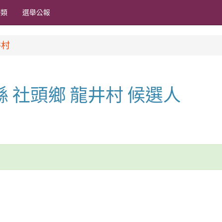
分類
選舉公報
井村
化縣 社頭鄉 龍井村 候選人