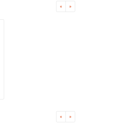
«
»
«
»