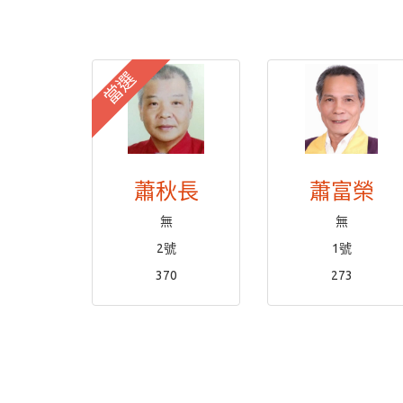
當選
蕭秋長
蕭富榮
無
無
2號
1號
370
273