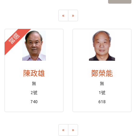
«
»
當選
陳政雄
鄭榮能
無
無
2號
1號
740
618
«
»