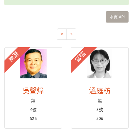
本頁 API
«
»
當選
當選
吳聲煒
溫庭枋
無
無
4號
3號
525
506