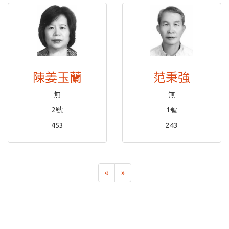
陳姜玉蘭
范秉強
無
無
2號
1號
453
243
«
»