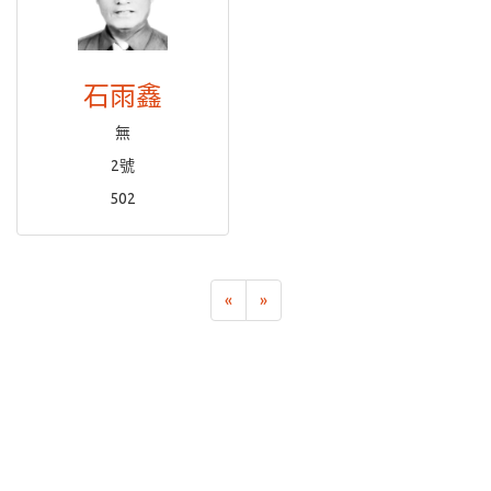
石雨鑫
無
2號
502
«
»