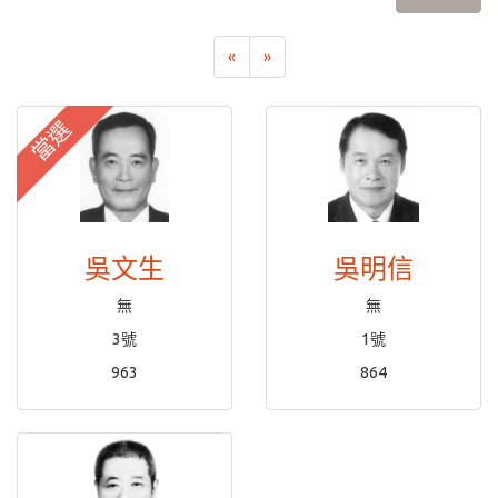
«
»
當選
吳文生
吳明信
無
無
3號
1號
963
864