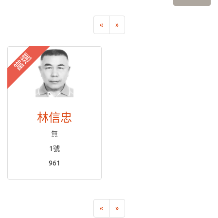
«
»
當選
林信忠
無
1號
961
«
»