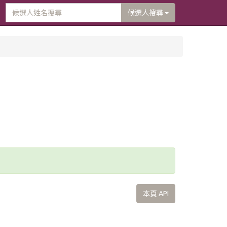
候選人搜尋
本頁 API