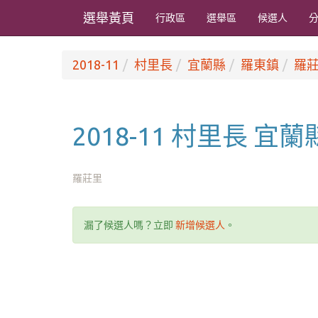
選舉黃頁
行政區
選舉區
候選人
2018-11
村里長
宜蘭縣
羅東鎮
羅
2018-11 村里長 宜
羅莊里
漏了候選人嗎？立即
新增候選人
。