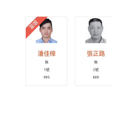
當選
潘佳樟
張正路
無
無
1號
2號
995
669