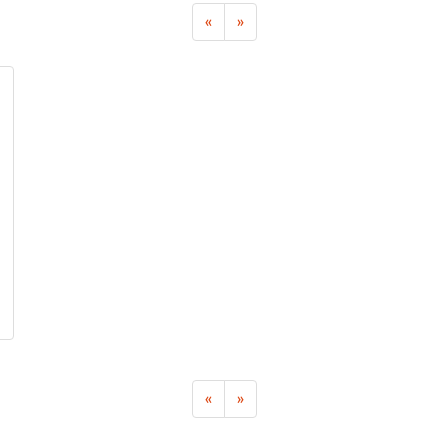
«
»
«
»