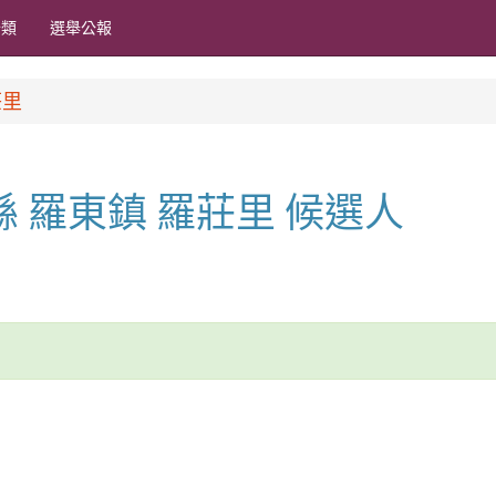
分類
選舉公報
莊里
蘭縣 羅東鎮 羅莊里 候選人