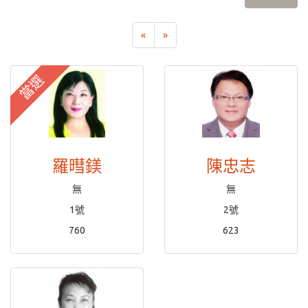
«
»
當選
羅暳鎂
陳忠志
無
無
1號
2號
760
623