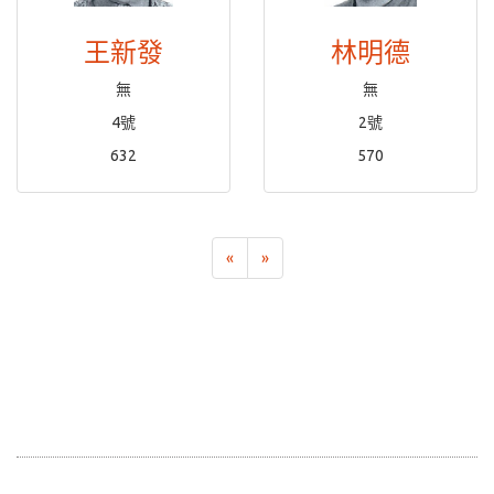
王新發
林明德
無
無
4號
2號
632
570
«
»