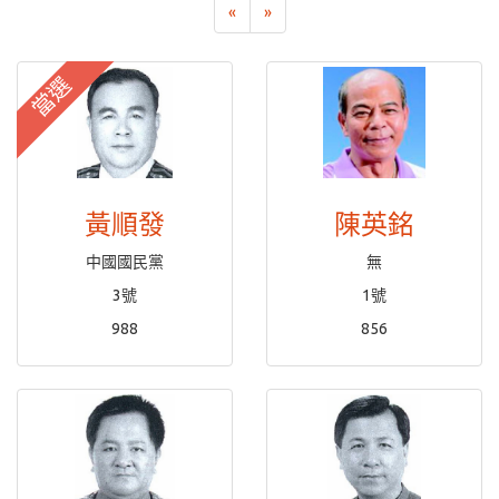
«
»
當選
黃順發
陳英銘
中國國民黨
無
3號
1號
988
856