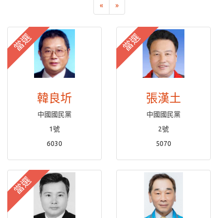
«
»
當選
當選
韓良圻
張漢土
中國國民黨
中國國民黨
1號
2號
6030
5070
當選