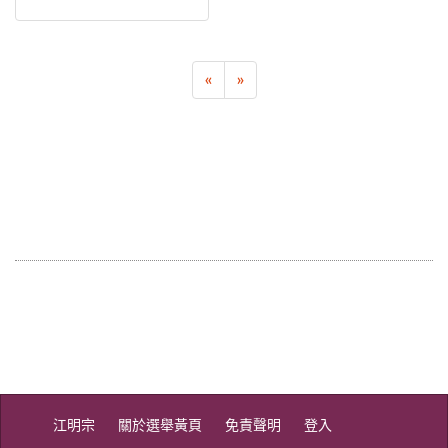
«
»
江明宗
關於選舉黃頁
免責聲明
登入