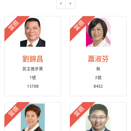
«
»
當選
當選
劉錦昌
蕭淑芬
民主進步黨
無
1號
2號
15708
8452
當選
當選