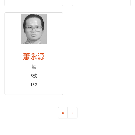
蕭永源
無
5號
132
«
»