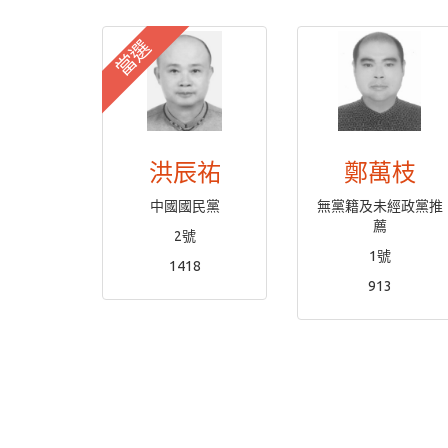
當選
洪辰祐
鄭萬枝
中國國民黨
無黨籍及未經政黨推
薦
2號
1號
1418
913