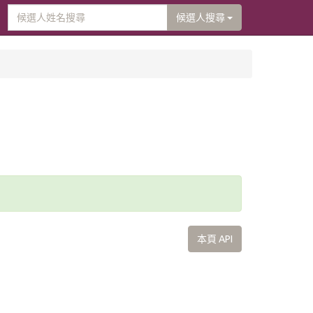
候選人搜尋
本頁 API