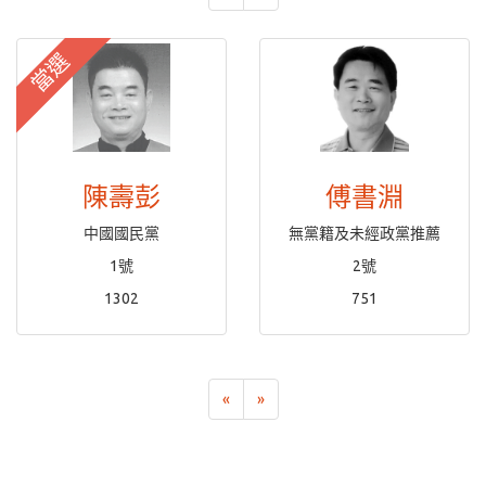
當選
陳壽彭
傅書淵
中國國民黨
無黨籍及未經政黨推薦
1號
2號
1302
751
«
»