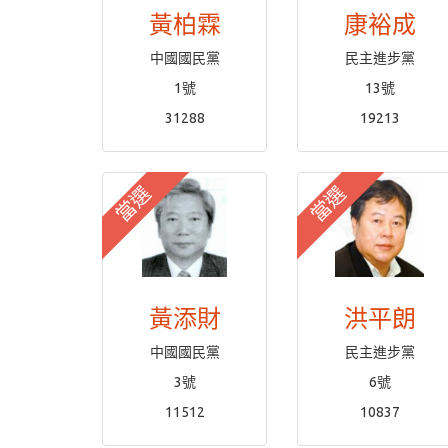
黃柏霖
康裕成
中國國民黨
民主進步黨
1號
13號
31288
19213
當選
當選
黃添財
洪平朗
中國國民黨
民主進步黨
3號
6號
11512
10837