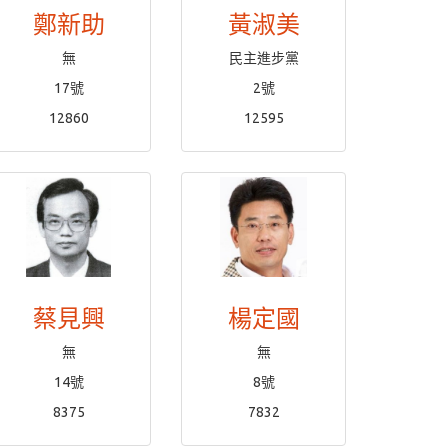
鄭新助
黃淑美
無
民主進步黨
17號
2號
12860
12595
蔡見興
楊定國
無
無
14號
8號
8375
7832