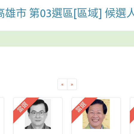
 高雄市 第03選區[區域] 候選
«
»
當選
當選