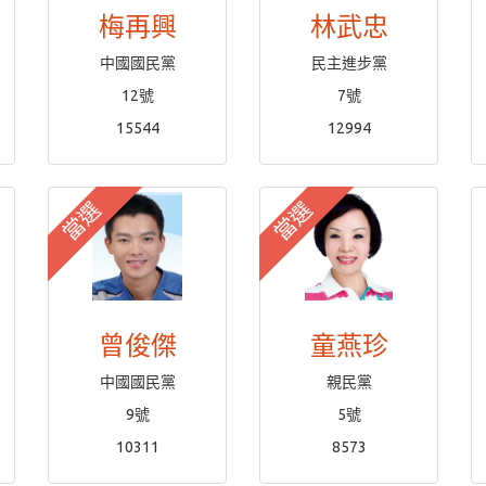
梅再興
林武忠
中國國民黨
民主進步黨
12號
7號
15544
12994
當選
當選
曾俊傑
童燕珍
中國國民黨
親民黨
9號
5號
10311
8573