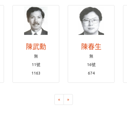
陳武勳
陳春生
無
無
11號
16號
1163
674
«
»