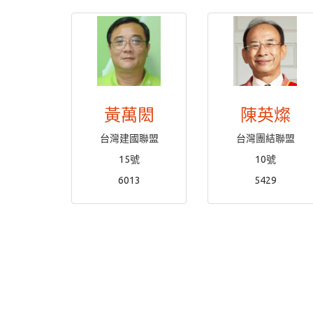
黃萬閎
陳英燦
台灣建國聯盟
台灣團結聯盟
15號
10號
6013
5429