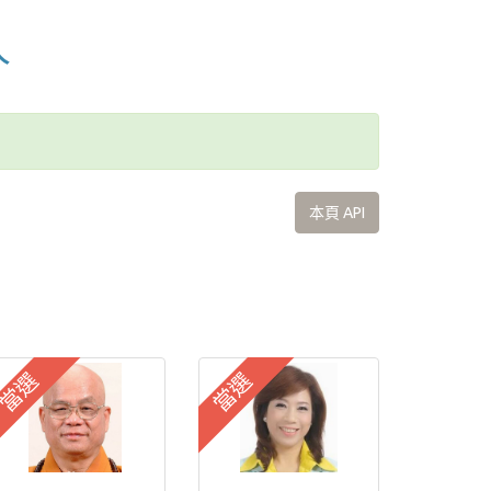
人
本頁 API
當選
當選