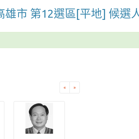
 高雄市 第12選區[平地] 候選
«
»