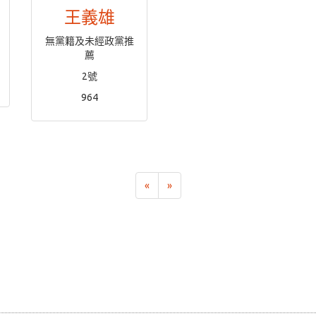
王義雄
無黨籍及未經政黨推
薦
2號
964
«
»