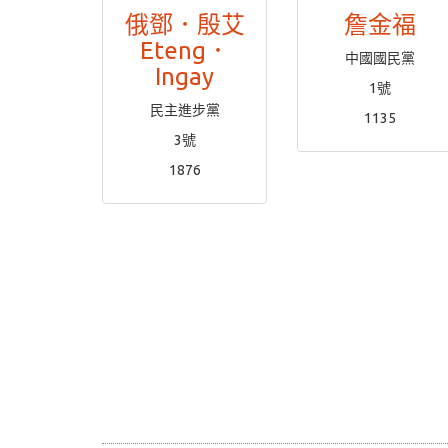
俄鄧．殷艾
詹金福
Eteng．
中國國民黨
Ingay
1號
民主進步黨
1135
3號
1876