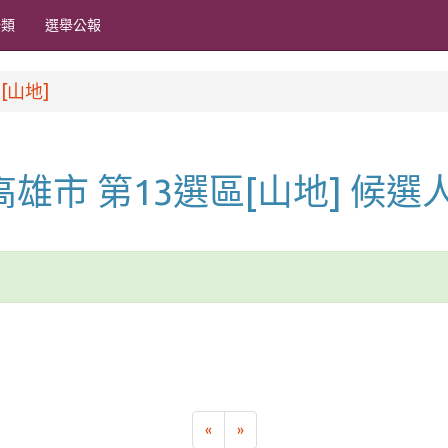
分類
選舉公報
[山地]
 高雄市 第13選區[山地] 候選
«
»