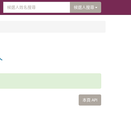
候選人搜尋
人
本頁 API