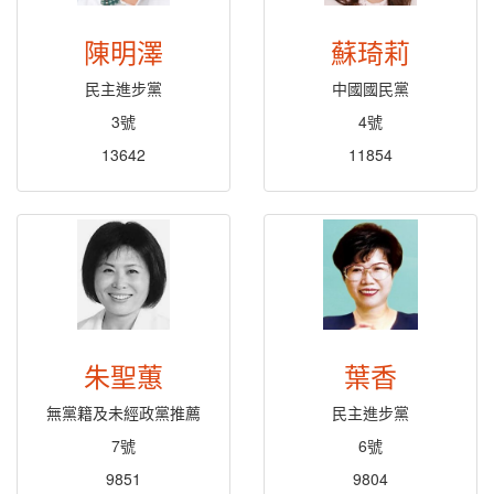
陳明澤
蘇琦莉
民主進步黨
中國國民黨
3號
4號
13642
11854
朱聖蕙
葉香
無黨籍及未經政黨推薦
民主進步黨
7號
6號
9851
9804