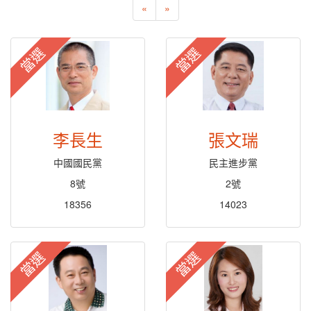
«
»
當選
當選
李長生
張文瑞
中國國民黨
民主進步黨
8號
2號
18356
14023
當選
當選