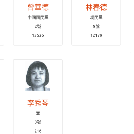
曾華德
林春德
中國國民黨
親民黨
2號
9號
13536
12179
李秀琴
無
3號
216