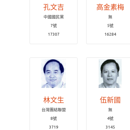
孔文吉
高金素梅
中國國民黨
無
7號
5號
17307
16284
林文生
伍新國
台灣團結聯盟
無
8號
4號
3719
3145