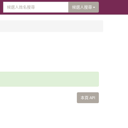
候選人搜尋
本頁 API