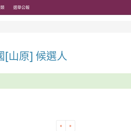
分類
選舉公報
全國[山原] 候選人
«
»