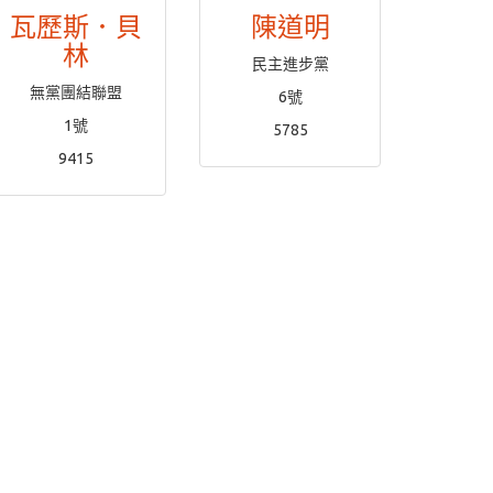
瓦歷斯．貝
陳道明
林
民主進步黨
無黨團結聯盟
6號
1號
5785
9415