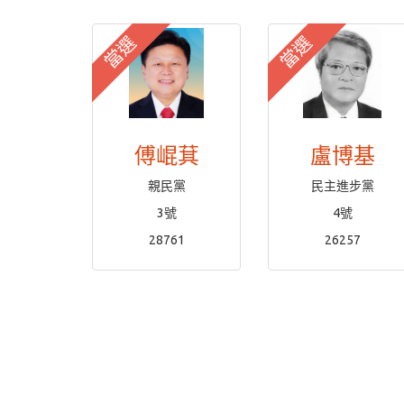
當選
當選
傅崐萁
盧博基
親民黨
民主進步黨
3號
4號
28761
26257