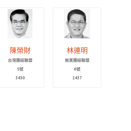
陳榮財
林連明
台灣團結聯盟
無黨團結聯盟
5號
6號
3430
2437