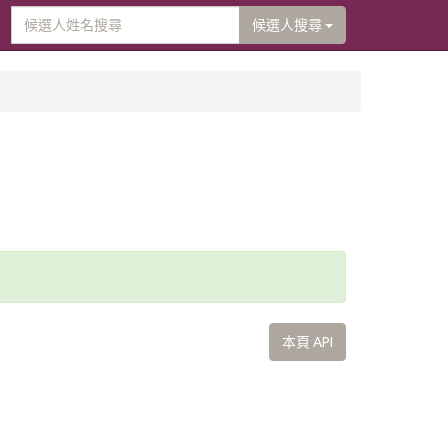
候選人搜尋
本頁 API