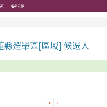
分類
選舉公報
 花蓮縣選舉區[區域] 候選人
«
»