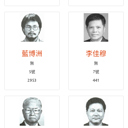
藍博洲
李佳穆
無
無
5號
7號
2953
441