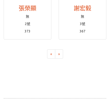
張榮顯
謝宏毅
無
無
2號
3號
373
367
«
»