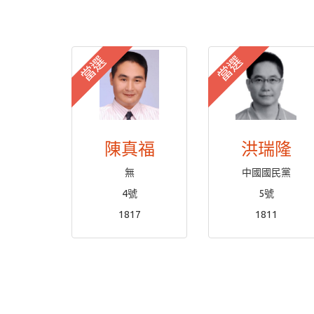
當選
當選
陳真福
洪瑞隆
無
中國國民黨
4號
5號
1817
1811