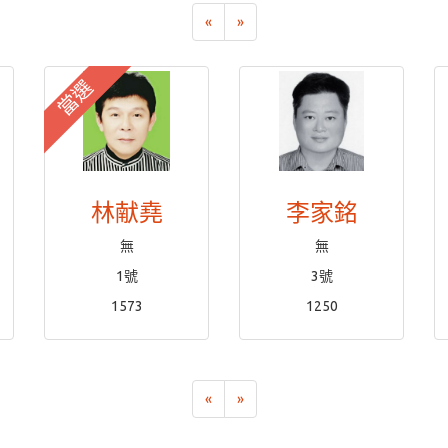
«
»
當選
林献堯
李家銘
無
無
1號
3號
1573
1250
«
»