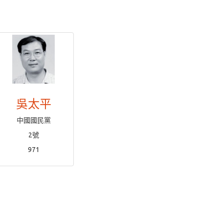
吳太平
中國國民黨
2號
971