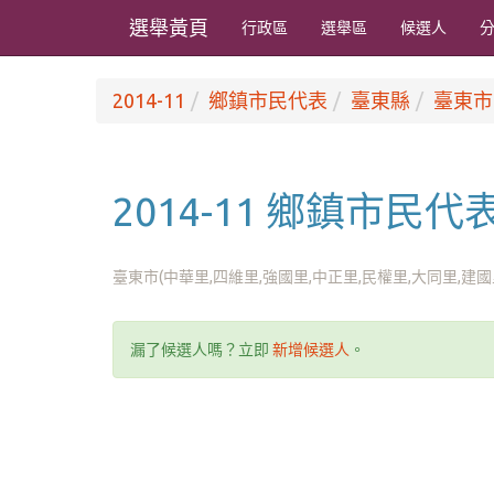
選舉黃頁
行政區
選舉區
候選人
2014-11
鄉鎮市民代表
臺東縣
臺東市
2014-11 鄉鎮市民
臺東市(中華里,四維里,強國里,中正里,民權里,大同里,建國
漏了候選人嗎？立即
新增候選人
。