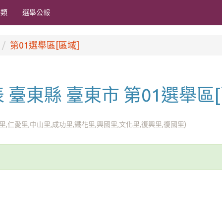
分類
選舉公報
第01選舉區[區域]
代表 臺東縣 臺東市 第01選舉區
里,仁愛里,中山里,成功里,鐵花里,興國里,文化里,復興里,復國里)