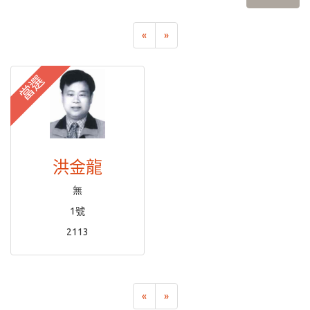
«
»
當選
洪金龍
無
1號
2113
«
»